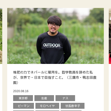
堆肥の力でネパールに雇用を。数学教員を辞めた私
が、世界で・日本で目指すこと。（三鷹市・鴨志田農
園）
2020.08.16
東京都
生産
ナス
ピーマン
モロヘイヤ
甘長唐辛子