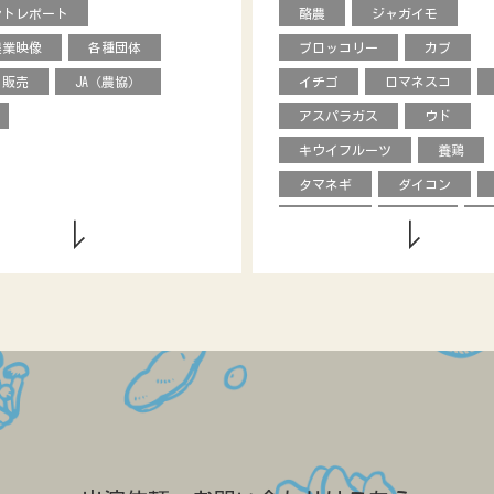
ントレポート
酪農
ジャガイモ
農業映像
各種団体
ブロッコリー
カブ
・販売
JA（農協）
イチゴ
ロマネスコ
アスパラガス
ウド
キウイフルーツ
養鶏
タマネギ
ダイコン
エダマメ
オクラ
ブドウ
レタス
ピ
モロヘイヤ
甘長唐辛子
カキ
内藤とうがらし
馬
烏骨鶏
オリ
キュウリ
エディブルフラ
花き
クリ
オータムポエム
ニンジン
ソラマメ
水菜
ル