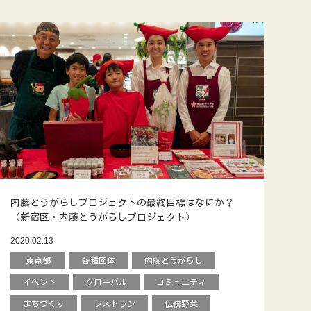
内藤とうがらしプロジェクトの最終目標はなにか？
（新宿区・内藤とうがらしプロジェクト）
2020.02.13
東京都
各種団体
内藤とうがらし
イベント
グローバル
コミュニティ
まちづくり
レストラン
伝統野菜