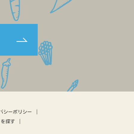
ビーツ
八百屋
複合経営
民設直売所
少量多品目
カフェ
マルシェ
伝統野菜
田んぼ体験
農地問題
養豚
クラウドファウンディング
暮らし
アーバンファーミング
古民家
体験農園
IT
アプリ
農業振興
差別化
営農指導
農機
バシーポリシー
トを探す