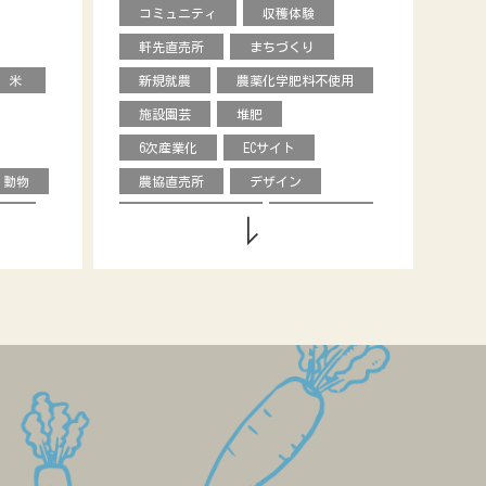
コミュニティ
収穫体験
軒先直売所
まちづくり
米
新規就農
農薬化学肥料不使用
施設園芸
堆肥
6次産業化
ECサイト
動物
農協直売所
デザイン
ナシ
援農ボランティア
グローバル
ーマン
飲食店
学校給食
市民農園
ベンチャー
料理教室
情報発信
食育
ーブ
直販
レストラン
ワー
農福連携
GAP
キャリア
ネパール
露地
効率化
農政
ブランディング
ッコラ
ゲストハウス
学生