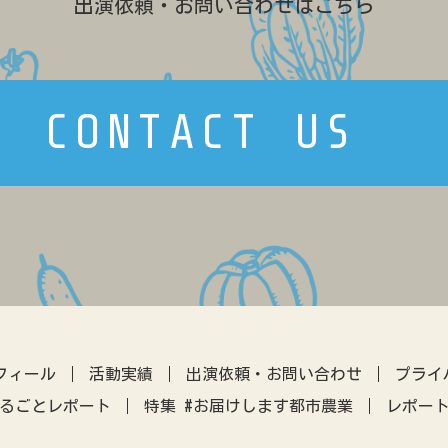
出演依頼・お問い合わせはこちら
のらぼう菜
ネギ
カリフローレ
スティックセニョール
CONTACT US
ヒョウタン
ルバーブ
キクイモ
バナナ
アローカナ
造園
リンゴ
フィール
活動実績
出演依頼・お問い合わせ
プライ
るごとレポート
特集 #お届けします都市農業
レポー