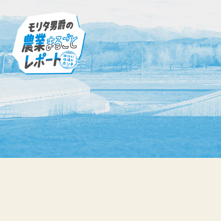
Skip
モリタ男爵の農業まるごとレポート
to
content