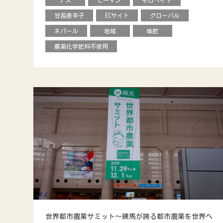
ナス
ピーマン
モロヘイヤ
甘長唐辛子
ECサイト
グローバル
ネパール
地域
堆肥
農薬化学肥料不使用
世界都市農業サミット～練馬が誇る都市農業を世界へ