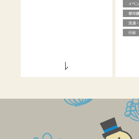
イベ
都市
流通
行政