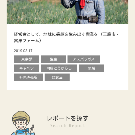
経営者として、地域に笑顔を生み出す農業を (三鷹市・
冨澤ファーム)
2019.03.17
東京都
生産
アスパラガス
キャベツ
内藤とうがらし
地域
軒先直売所
飲食店
レポートを探す
Search Report