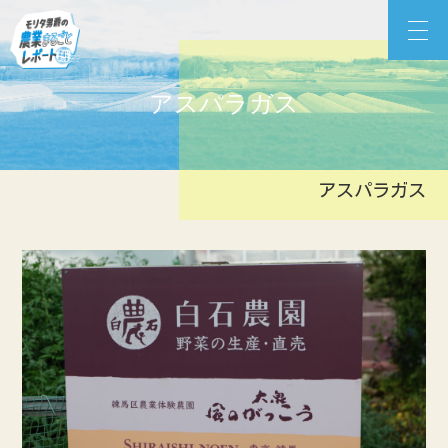
Skip
モリタ男爵の農業まるごとレポート
to
content
アスパラガス
アスパラガス