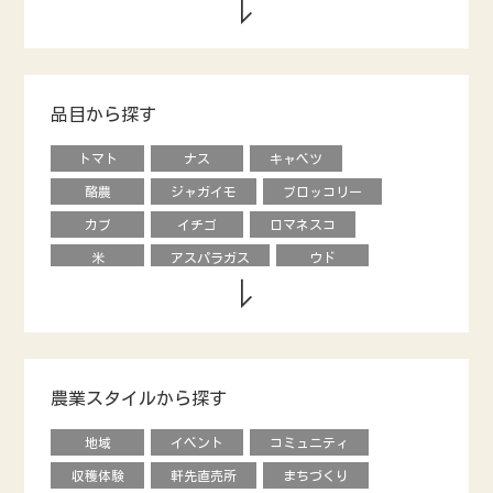
品目から探す
トマト
ナス
キャベツ
酪農
ジャガイモ
ブロッコリー
カブ
イチゴ
ロマネスコ
米
アスパラガス
ウド
キウイフルーツ
養鶏
タマネギ
ダイコン
動物
エダマメ
オクラ
ナシ
ブドウ
レタス
ピーマン
モロヘイヤ
農業スタイルから探す
甘長唐辛子
カキ
内藤とうがらし
地域
イベント
コミュニティ
馬
烏骨鶏
オリーブ
収穫体験
軒先直売所
まちづくり
キュウリ
エディブルフラワー
花き