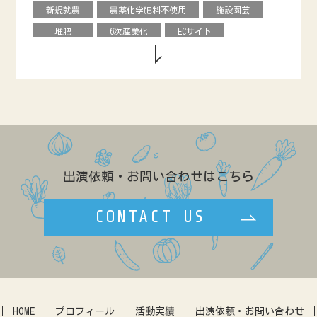
新規就農
農薬化学肥料不使用
施設園芸
クリ
オータムポエム
ニンジン
堆肥
6次産業化
ECサイト
ソラマメ
水菜
ルッコラ
農協直売所
デザイン
援農ボランティア
のらぼう菜
ネギ
ビーツ
グローバル
飲食店
学校給食
カリフローレ
スティックセニョール
市民農園
ベンチャー
料理教室
ヒョウタン
ルバーブ
キクイモ
情報発信
食育
直販
バナナ
アローカナ
造園
レストラン
農福連携
GAP
養豚
リンゴ
キャリア
ネパール
露地
出演依頼・お問い合わせはこちら
効率化
農政
ブランディング
ゲストハウス
学生
八百屋
CONTACT US
複合経営
民設直売所
少量多品目
カフェ
マルシェ
伝統野菜
田んぼ体験
農地問題
クラウドファウンディング
暮らし
アーバンファーミング
古民家
体験農園
HOME
プロフィール
活動実績
出演依頼・お問い合わせ