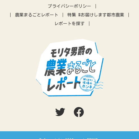
IT
アプリ
農業振興
プライバシーポリシー
差別化
営農指導
農機
農業まるごとレポート
特集 #お届けします都市農業
レポートを探す