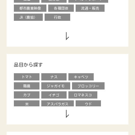
都市農業映像
各種団体
流通・販売
JA（農協）
行政
品目から探す
トマト
ナス
キャベツ
酪農
ジャガイモ
ブロッコリー
カブ
イチゴ
ロマネスコ
米
アスパラガス
ウド
キウイフルーツ
養鶏
タマネギ
ダイコン
動物
エダマメ
オクラ
ナシ
ブドウ