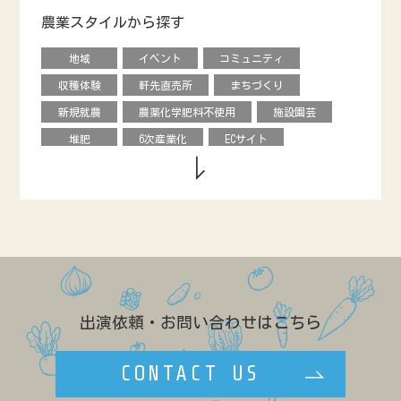
レタス
ピーマン
モロヘイヤ
農業スタイルから探す
甘長唐辛子
カキ
内藤とうがらし
地域
イベント
コミュニティ
馬
烏骨鶏
オリーブ
収穫体験
軒先直売所
まちづくり
キュウリ
エディブルフラワー
花き
新規就農
農薬化学肥料不使用
施設園芸
クリ
オータムポエム
ニンジン
堆肥
6次産業化
ECサイト
ソラマメ
水菜
ルッコラ
農協直売所
デザイン
援農ボランティア
のらぼう菜
ネギ
ビーツ
グローバル
飲食店
学校給食
カリフローレ
スティックセニョール
市民農園
ベンチャー
料理教室
ヒョウタン
ルバーブ
キクイモ
情報発信
食育
直販
バナナ
アローカナ
造園
レストラン
農福連携
GAP
養豚
リンゴ
キャリア
ネパール
露地
出演依頼・お問い合わせはこちら
効率化
農政
ブランディング
ゲストハウス
学生
八百屋
CONTACT US
複合経営
民設直売所
少量多品目