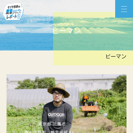
Skip
モリタ男爵の農業まるごとレポート
to
content
ピーマン
ピーマン