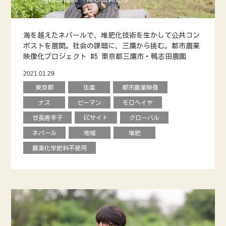
海を越えたネパールで、堆肥化技術を生かして公共コン
ポストを展開。社会の課題に、三鷹から挑む。都市農業
映像化プロジェクト #5 東京都三鷹市・鴨志田農園
2021.01.29
東京都
生産
都市農業映像
ナス
ピーマン
モロヘイヤ
甘長唐辛子
ECサイト
グローバル
ネパール
地域
堆肥
農薬化学肥料不使用