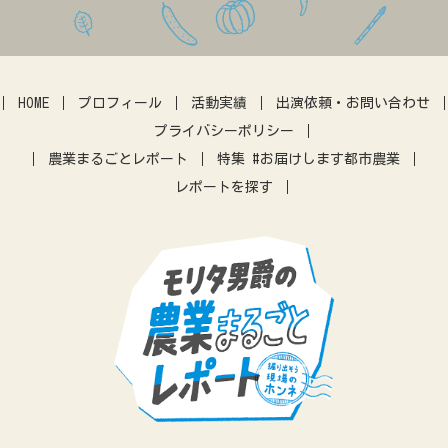
カフェ
マルシェ
伝統野菜
田んぼ体験
農地問題
クラウドファウンディング
暮らし
アーバンファーミング
古民家
体験農園
HOME
プロフィール
活動実績
出演依頼・お問い合わせ
IT
アプリ
農業振興
プライバシーポリシー
差別化
営農指導
農機
農業まるごとレポート
特集 #お届けします都市農業
レポートを探す