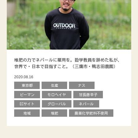
堆肥の力でネパールに雇用を。数学教員を辞めた私が、
世界で・日本で目指すこと。（三鷹市・鴨志田農園）
2020.08.16
東京都
生産
ナス
ピーマン
モロヘイヤ
甘長唐辛子
ECサイト
グローバル
ネパール
地域
堆肥
農薬化学肥料不使用