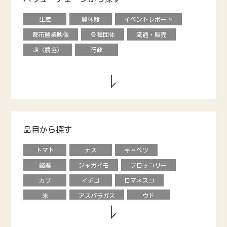
生産
農体験
イベントレポート
都市農業映像
各種団体
流通・販売
JA（農協）
行政
品目から探す
トマト
ナス
キャベツ
酪農
ジャガイモ
ブロッコリー
カブ
イチゴ
ロマネスコ
米
アスパラガス
ウド
キウイフルーツ
養鶏
タマネギ
ダイコン
動物
エダマメ