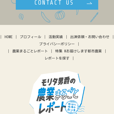
CONTACT US
複合経営
民設直売所
少量多品目
カフェ
マルシェ
伝統野菜
田んぼ体験
農地問題
クラウドファウンディング
暮らし
アーバンファーミング
古民家
体験農園
HOME
プロフィール
活動実績
出演依頼・お問い合わせ
IT
アプリ
農業振興
プライバシーポリシー
差別化
営農指導
農機
農業まるごとレポート
特集 #お届けします都市農業
レポートを探す