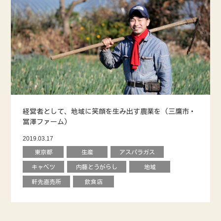
経営者として、地域に笑顔を生み出す農業を (三鷹市・
冨澤ファーム)
2019.03.17
東京都
生産
アスパラガス
キャベツ
内藤とうがらし
地域
軒先直売所
飲食店