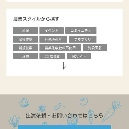
オクラ
ナシ
ブドウ
レタス
ピーマン
モロヘイヤ
農業スタイルから探す
甘長唐辛子
カキ
内藤とうがらし
地域
イベント
コミュニティ
馬
烏骨鶏
オリーブ
収穫体験
軒先直売所
まちづくり
キュウリ
エディブルフラワー
花き
新規就農
農薬化学肥料不使用
施設園芸
クリ
オータムポエム
ニンジン
堆肥
6次産業化
ECサイト
ソラマメ
水菜
ルッコラ
農協直売所
デザイン
援農ボランティア
のらぼう菜
ネギ
ビーツ
グローバル
飲食店
学校給食
カリフローレ
スティックセニョール
市民農園
ベンチャー
料理教室
ヒョウタン
ルバーブ
キクイモ
情報発信
食育
直販
バナナ
アローカナ
造園
レストラン
農福連携
GAP
養豚
リンゴ
キャリア
ネパール
露地
出演依頼・お問い合わせはこちら
効率化
農政
ブランディング
ゲストハウス
学生
八百屋