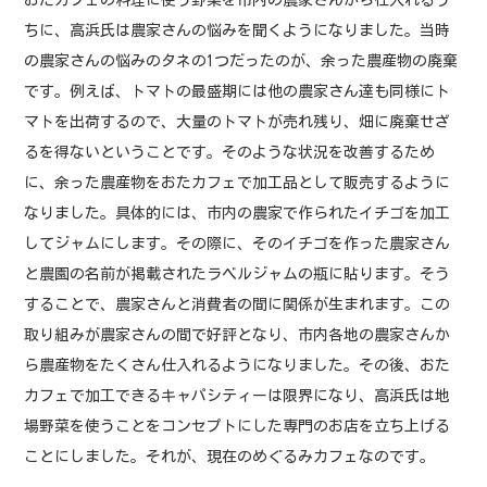
おたカフェの料理に使う野菜を市内の農家さんから仕入れるう
ちに、高浜氏は農家さんの悩みを聞くようになりました。当時
の農家さんの悩みのタネの1つだったのが、余った農産物の廃棄
です。例えば、トマトの最盛期には他の農家さん達も同様にト
マトを出荷するので、大量のトマトが売れ残り、畑に廃棄せざ
るを得ないということです。そのような状況を改善するため
に、余った農産物をおたカフェで加工品として販売するように
なりました。具体的には、市内の農家で作られたイチゴを加工
してジャムにします。その際に、そのイチゴを作った農家さん
と農園の名前が掲載されたラベルジャムの瓶に貼ります。そう
することで、農家さんと消費者の間に関係が生まれます。この
取り組みが農家さんの間で好評となり、市内各地の農家さんか
ら農産物をたくさん仕入れるようになりました。その後、おた
カフェで加工できるキャパシティーは限界になり、高浜氏は地
場野菜を使うことをコンセプトにした専門のお店を立ち上げる
ことにしました。それが、現在のめぐるみカフェなのです。