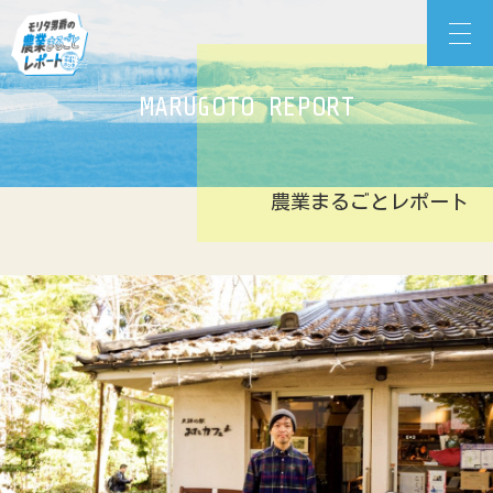
Skip
モリタ男爵の農業まるごとレポート
to
content
MARUGOTO REPORT
農業まるごとレポート