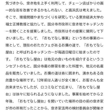
気づきから、空き地を上手く利用して、
チェーン店ばかりの画
一的な
街を改善できるかもしれない、と高浜氏は考えました。
そこで、環境問題やまちづくりを研究している東京経済大学の
福士正博教授と協力して、国分寺市役所に空き地でキッチンカ
ーを開くことを提案しました。市役所はその提案に賛同して下
さいました。そして、「おもてなし事業」という市の事業の一
環として、現在のおたカフェがあるお鷹の道で、「おもてなし
屋台」と呼ばれるキッチンカーが毎週日曜日に始まったので
す。「おもてなし屋台」は地元の良いものを紹介するというコ
ンセプトのもと、国分寺産の野菜を使った料理や、地元の名産
品を販売していました。お鷹の道は森に囲まれ、湧水もある自
然豊かな場所です。12年前は人通りが全く無く、お客さんも全
然来ませんでしたが、口コミなどで広まり、「おもてなし屋
台」は徐々に知られるようになりました。事業を始めてから２
年後、「おもてなし屋台」を開いていた場所の目の前の空き家
が市の所有だったことから、空き家活用の検討委員会が開催さ