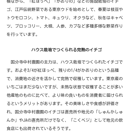
模ながら、「紅ほっぺ」「かおりの」などの施設栽培のイチ
ゴ、江戸伝統野菜である東京ウドを始めとして、春夏は枝豆や
トウモロコシ、トマト、キュウリ、オクラなど、秋冬はキャベ
ツ、ブロッコリー、大根、人参、カブなど多種多様な野菜作り
を行っています。
ハウス栽培でつくられる完熟のイチゴ
国分寺中村農園の主力は、ハウス栽培でつくられたイチゴで
す。およそ3/4が紅ほっぺ、残りの1/4がかおりのという品種
で、消費地の近さを活かして完熟で収穫しています。東京産の
いちごはまだ少ないですが、未熟な状態で収穫することが多い
他産地のものに比べて、より味の良いものを消費者に届けられ
るというメリットがあります。その美味しさや食感が評価さ
れ、国分寺中村農園のイチゴは直売所や地元の「しゅんかしゅ
んか」やJAの直売所だけでなく、「こくベジ」として地元の飲
食店にも出荷されているそうです。