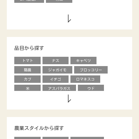
品目から探す
トマト
ナス
キャベツ
酪農
ジャガイモ
ブロッコリー
カブ
イチゴ
ロマネスコ
米
アスパラガス
ウド
キウイフルーツ
養鶏
タマネギ
ダイコン
動物
エダマメ
オクラ
ナシ
ブドウ
レタス
ピーマン
モロヘイヤ
農業スタイルから探す
甘長唐辛子
カキ
内藤とうがらし