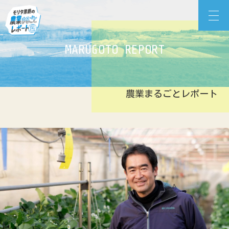
Skip
モリタ男爵の農業まるごとレポート
to
content
MARUGOTO REPORT
農業まるごとレポート