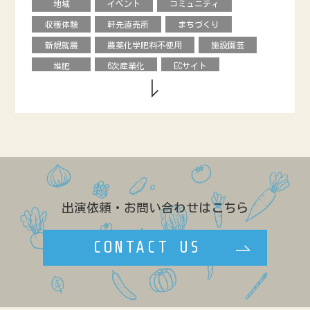
地域
イベント
コミュニティ
馬
烏骨鶏
オリーブ
収穫体験
軒先直売所
まちづくり
キュウリ
エディブルフラワー
花き
新規就農
農薬化学肥料不使用
施設園芸
クリ
オータムポエム
ニンジン
堆肥
6次産業化
ECサイト
ソラマメ
水菜
ルッコラ
農協直売所
デザイン
援農ボランティア
のらぼう菜
ネギ
ビーツ
グローバル
飲食店
学校給食
カリフローレ
スティックセニョール
市民農園
ベンチャー
料理教室
ヒョウタン
ルバーブ
キクイモ
情報発信
食育
直販
バナナ
アローカナ
造園
レストラン
農福連携
GAP
養豚
リンゴ
キャリア
ネパール
露地
出演依頼・お問い合わせはこちら
効率化
農政
ブランディング
ゲストハウス
学生
八百屋
CONTACT US
複合経営
民設直売所
少量多品目
カフェ
マルシェ
伝統野菜
田んぼ体験
農地問題