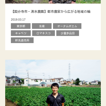
【国分寺市・清水農園】都市農家から広がる地域の輪
2019.03.17
東京都
生産
オータムポエム
キャベツ
ロマネスコ
少量多品目
軒先直売所