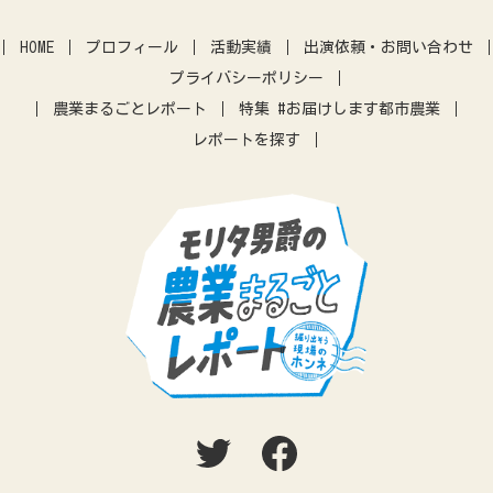
クラウドファウンディング
暮らし
アーバンファーミング
古民家
体験農園
HOME
プロフィール
活動実績
出演依頼・お問い合わせ
IT
アプリ
農業振興
プライバシーポリシー
差別化
営農指導
農機
農業まるごとレポート
特集 #お届けします都市農業
レポートを探す