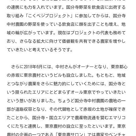
の連携にも力を入れています。国分寺野菜を飲食店に出荷する
取り組み「こくベジプロジェクト」に参加してからは、国分寺
中村農園の野菜を使っている飲食店に顔を出すことも増え、地
域の輪が広がっています。現在はプロジェクトの代表も務めて
おり、さらなる拡大に向けて価値観を共有できる農家を増やし
ていきたいと考えているそうです。
さらに2018年6月には、中村さんがオーナーとなり、東京都心
の赤坂に東京農村というビルも設立しました。もともと、地域
とつながり農業をさらに魅力的にしていくためには、国分寺と
いう限られたエリアにとどまらずオール東京でやっていきたい
という想いがありました。ちょうど国分寺中村農園の農地の一
部が道路収容となり、その代替地として赤坂の土地が確保でき
たことから、国分寺・国立エリアで農産物流通を営むエマリコ
くにたちと連携し、東京農村の設立に至ったといいます。東京
農村の企画の一つである「東京農サロン」では農家やベンチャ