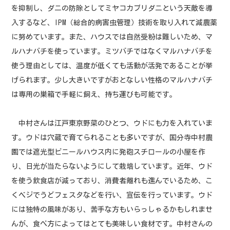
を抑制し、ダニの防除としてミヤコカブリダニという天敵を導
入するなど、IPM（総合的病害虫管理）技術を取り入れて減農薬
に努めています。また、ハウスでは自然受粉は難しいため、マ
ルハナバチを使っています。ミツバチではなくマルハナバチを
使う理由としては、温度が低くても活動が活発であることが挙
げられます。少し大きいですがおとなしい性格のマルハナバチ
は専用の巣箱で手軽に飼え、持ち運びも可能です。
中村さんは江戸東京野菜のひとつ、ウドにも力を入れていま
す。ウドは穴蔵で育てられることも多いですが、国分寺中村農
園では遮光型ビニールハウス内に発砲スチロールの小屋を作
り、日光が当たらないようにして栽培しています。近年、ウド
を使う飲食店が減っており、消費者離れも進んでいるため、こ
くベジでうどフェスタなどを行い、宣伝を行っています。ウド
には独特の風味があり、苦手な方もいらっしゃるかもしれませ
んが、食べ方によってはとても美味しい食材です。中村さんの