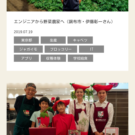
エンジニアから野菜農家へ（調布市・伊藤彰一さん）
2019.07.19
東京都
生産
キャベツ
ジャガイモ
ブロッコリー
IT
アプリ
収穫体験
学校給食