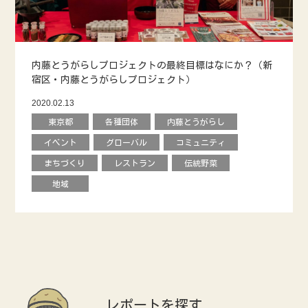
内藤とうがらしプロジェクトの最終目標はなにか？（新
宿区・内藤とうがらしプロジェクト）
2020.02.13
東京都
各種団体
内藤とうがらし
イベント
グローバル
コミュニティ
まちづくり
レストラン
伝統野菜
地域
レポートを探す