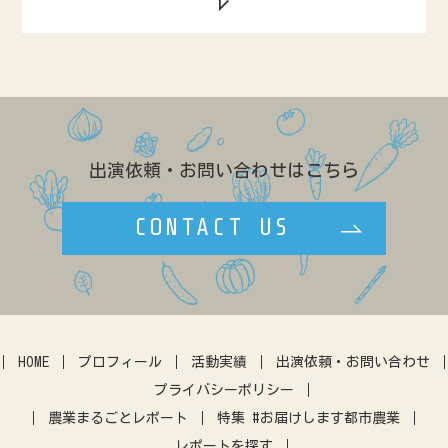
のらぼう菜
ネギ
ビーツ
グローバル
飲食店
学校給食
カリフローレ
スティックセニョール
市民農園
ベンチャー
料理教室
ヒョウタン
ルバーブ
キクイモ
情報発信
食育
直販
バナナ
アローカナ
造園
レストラン
農福連携
GAP
養豚
リンゴ
キャリア
ネパール
露地
出演依頼・お問い合わせはこちら
効率化
農政
ブランディング
ゲストハウス
学生
八百屋
CONTACT US
複合経営
民設直売所
少量多品目
カフェ
マルシェ
伝統野菜
田んぼ体験
農地問題
クラウドファウンディング
暮らし
アーバンファーミング
古民家
体験農園
HOME
プロフィール
活動実績
出演依頼・お問い合わせ
IT
アプリ
農業振興
プライバシーポリシー
差別化
営農指導
農機
農業まるごとレポート
特集 #お届けします都市農業
レポートを探す