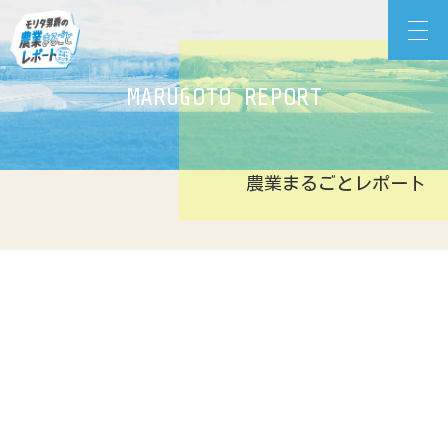
Skip
モリタ男爵の農業まるごとレポート
to
content
MARUGOTO REPORT
農業まるごとレポート