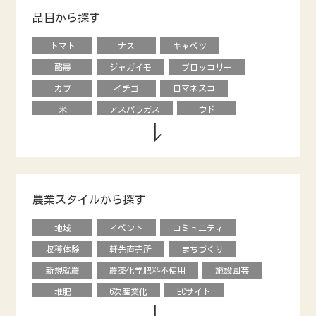
品目から探す
トマト
ナス
キャベツ
酪農
ジャガイモ
ブロッコリー
カブ
イチゴ
ロマネスコ
米
アスパラガス
ウド
キウイフルーツ
養鶏
タマネギ
ダイコン
動物
エダマメ
オクラ
ナシ
ブドウ
レタス
ピーマン
モロヘイヤ
農業スタイルから探す
甘長唐辛子
カキ
内藤とうがらし
地域
イベント
コミュニティ
馬
烏骨鶏
オリーブ
収穫体験
軒先直売所
まちづくり
キュウリ
エディブルフラワー
花き
新規就農
農薬化学肥料不使用
施設園芸
クリ
オータムポエム
ニンジン
堆肥
6次産業化
ECサイト
ソラマメ
水菜
ルッコラ
農協直売所
デザイン
援農ボランティア