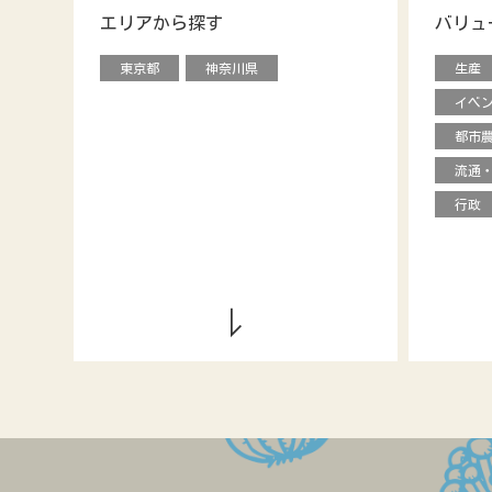
エリアから探す
バリュ
東京都
神奈川県
生産
イベ
都市
流通
行政