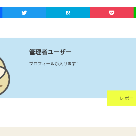
管理者ユーザー
プロフィールが入ります！
レポー