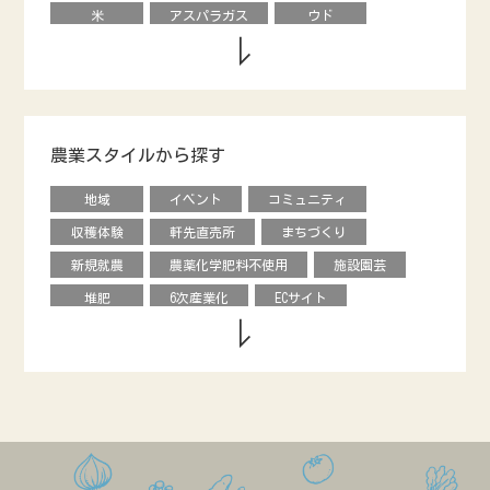
米
アスパラガス
ウド
キウイフルーツ
養鶏
タマネギ
ダイコン
動物
エダマメ
オクラ
ナシ
ブドウ
レタス
ピーマン
モロヘイヤ
農業スタイルから探す
甘長唐辛子
カキ
内藤とうがらし
地域
イベント
コミュニティ
馬
烏骨鶏
オリーブ
収穫体験
軒先直売所
まちづくり
キュウリ
エディブルフラワー
花き
新規就農
農薬化学肥料不使用
施設園芸
クリ
オータムポエム
ニンジン
堆肥
6次産業化
ECサイト
ソラマメ
水菜
ルッコラ
農協直売所
デザイン
援農ボランティア
のらぼう菜
ネギ
ビーツ
グローバル
飲食店
学校給食
カリフローレ
スティックセニョール
市民農園
ベンチャー
料理教室
ヒョウタン
ルバーブ
キクイモ
情報発信
食育
直販
バナナ
アローカナ
造園
レストラン
農福連携
GAP
養豚
リンゴ