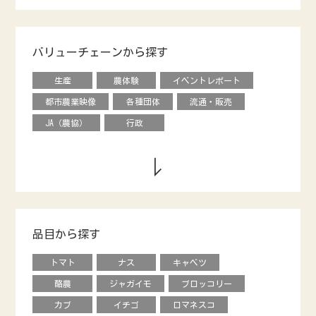
バリューチェーンから探す
生産
農体験
イベントレポート
都市農業映像
各種団体
流通・販売
JA（農協）
行政
品目から探す
トマト
ナス
キャベツ
酪農
ジャガイモ
ブロッコリー
カブ
イチゴ
ロマネスコ