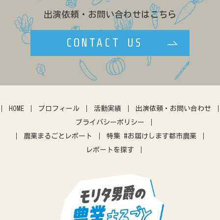
キャリア
ネパール
露地
出演依頼・お問い合わせはこちら
効率化
農政
ブランディング
ゲストハウス
学生
八百屋
CONTACT US
複合経営
民設直売所
少量多品目
カフェ
マルシェ
伝統野菜
田んぼ体験
農地問題
クラウドファウンディング
暮らし
アーバンファーミング
古民家
体験農園
HOME
プロフィール
活動実績
出演依頼・お問い合わせ
IT
アプリ
農業振興
プライバシーポリシー
差別化
営農指導
農機
農業まるごとレポート
特集 #お届けします都市農業
レポートを探す