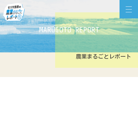
Skip
モリタ男爵の農業まるごとレポート
to
content
MARUGOTO REPORT
農業まるごとレポート