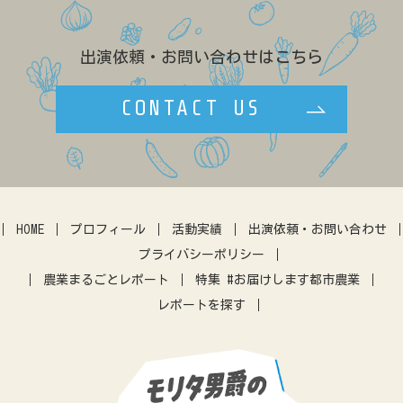
レストラン
農福連携
GAP
養豚
リンゴ
キャリア
ネパール
露地
出演依頼・お問い合わせはこちら
効率化
農政
ブランディング
ゲストハウス
学生
八百屋
CONTACT US
複合経営
民設直売所
少量多品目
カフェ
マルシェ
伝統野菜
田んぼ体験
農地問題
クラウドファウンディング
暮らし
アーバンファーミング
古民家
体験農園
HOME
プロフィール
活動実績
出演依頼・お問い合わせ
IT
アプリ
農業振興
プライバシーポリシー
差別化
営農指導
農機
農業まるごとレポート
特集 #お届けします都市農業
レポートを探す