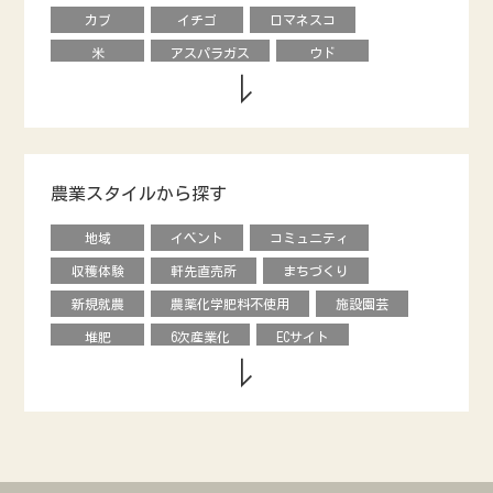
カブ
イチゴ
ロマネスコ
米
アスパラガス
ウド
キウイフルーツ
養鶏
タマネギ
ダイコン
動物
エダマメ
オクラ
ナシ
ブドウ
レタス
ピーマン
モロヘイヤ
農業スタイルから探す
甘長唐辛子
カキ
内藤とうがらし
地域
イベント
コミュニティ
馬
烏骨鶏
オリーブ
収穫体験
軒先直売所
まちづくり
キュウリ
エディブルフラワー
花き
新規就農
農薬化学肥料不使用
施設園芸
クリ
オータムポエム
ニンジン
堆肥
6次産業化
ECサイト
ソラマメ
水菜
ルッコラ
農協直売所
デザイン
援農ボランティア
のらぼう菜
ネギ
ビーツ
グローバル
飲食店
学校給食
カリフローレ
スティックセニョール
市民農園
ベンチャー
料理教室
ヒョウタン
ルバーブ
キクイモ
情報発信
食育
直販
バナナ
アローカナ
造園