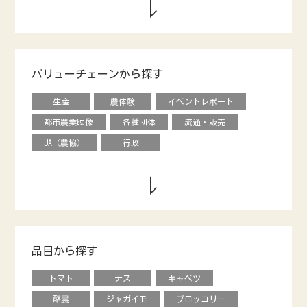
バリューチェーンから探す
生産
農体験
イベントレポート
都市農業映像
各種団体
流通・販売
JA（農協）
行政
品目から探す
トマト
ナス
キャベツ
酪農
ジャガイモ
ブロッコリー