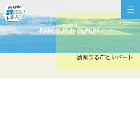
Skip
モリタ男爵の農業まるごとレポート
to
content
MARUGOTO REPORT
農業まるごとレポート