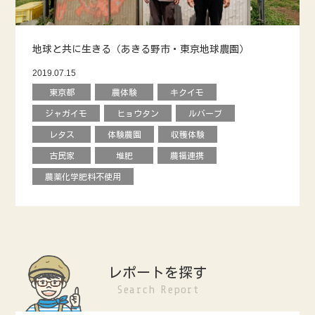
地球と共に生きる（あきる野市・東京地球農園）
2019.07.15
東京都
農体験
キクイモ
ジャガイモ
ヒョウタン
ルバーブ
レタス
体験農園
収穫体験
古民家
堆肥
農福連携
農薬化学肥料不使用
レポートを探す
Search Report