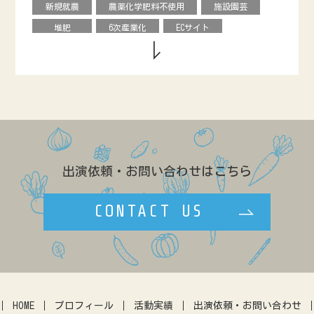
新規就農
農薬化学肥料不使用
施設園芸
クリ
オータムポエム
ニンジン
堆肥
6次産業化
ECサイト
ソラマメ
水菜
ルッコラ
農協直売所
デザイン
援農ボランティア
のらぼう菜
ネギ
ビーツ
グローバル
飲食店
学校給食
カリフローレ
スティックセニョール
市民農園
ベンチャー
料理教室
ヒョウタン
ルバーブ
キクイモ
情報発信
食育
直販
バナナ
アローカナ
造園
レストラン
農福連携
GAP
養豚
リンゴ
キャリア
ネパール
露地
出演依頼・お問い合わせはこちら
効率化
農政
ブランディング
ゲストハウス
学生
八百屋
CONTACT US
複合経営
民設直売所
少量多品目
カフェ
マルシェ
伝統野菜
田んぼ体験
農地問題
クラウドファウンディング
暮らし
アーバンファーミング
古民家
体験農園
HOME
プロフィール
活動実績
出演依頼・お問い合わせ