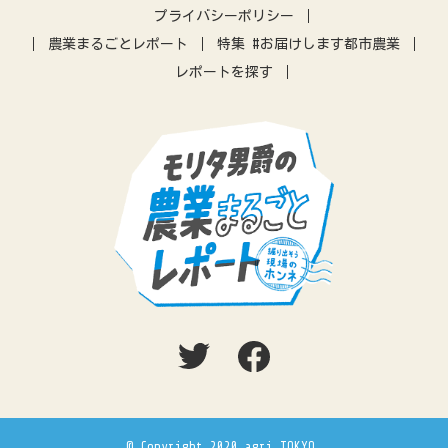
IT
アプリ
農業振興
プライバシーポリシー
差別化
営農指導
農機
農業まるごとレポート
特集 #お届けします都市農業
レポートを探す
© Copyright 2020 agri.TOKYO.