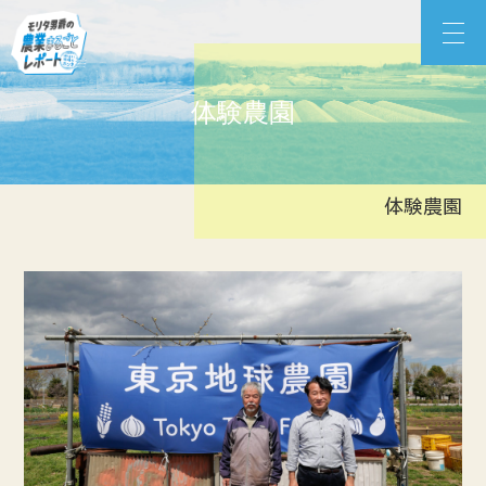
Skip
モリタ男爵の農業まるごとレポート
to
content
体験農園
体験農園