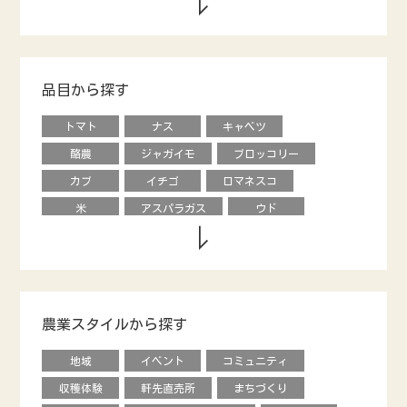
品目から探す
トマト
ナス
キャベツ
酪農
ジャガイモ
ブロッコリー
カブ
イチゴ
ロマネスコ
米
アスパラガス
ウド
キウイフルーツ
養鶏
タマネギ
ダイコン
動物
エダマメ
オクラ
ナシ
ブドウ
レタス
ピーマン
モロヘイヤ
農業スタイルから探す
甘長唐辛子
カキ
内藤とうがらし
地域
イベント
コミュニティ
馬
烏骨鶏
オリーブ
収穫体験
軒先直売所
まちづくり
キュウリ
エディブルフラワー
花き