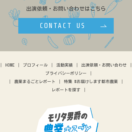
キャリア
ネパール
露地
出演依頼・お問い合わせはこちら
効率化
農政
ブランディング
ゲストハウス
学生
八百屋
CONTACT US
複合経営
民設直売所
少量多品目
カフェ
マルシェ
伝統野菜
田んぼ体験
農地問題
クラウドファウンディング
暮らし
アーバンファーミング
古民家
体験農園
HOME
プロフィール
活動実績
出演依頼・お問い合わせ
IT
アプリ
農業振興
プライバシーポリシー
差別化
営農指導
農機
農業まるごとレポート
特集 #お届けします都市農業
レポートを探す