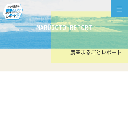
Skip
モリタ男爵の農業まるごとレポート
to
content
MARUGOTO REPORT
農業まるごとレポート