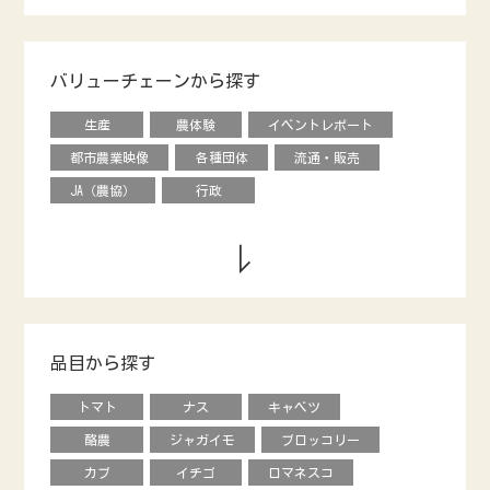
バリューチェーンから探す
生産
農体験
イベントレポート
都市農業映像
各種団体
流通・販売
JA（農協）
行政
品目から探す
トマト
ナス
キャベツ
酪農
ジャガイモ
ブロッコリー
カブ
イチゴ
ロマネスコ