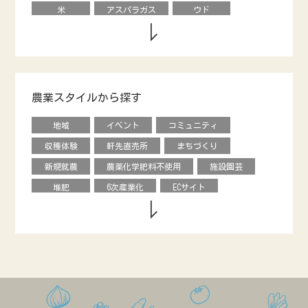
米
アスパラガス
ウド
キウイフルーツ
養鶏
タマネギ
ダイコン
動物
エダマメ
オクラ
ナシ
ブドウ
レタス
ピーマン
モロヘイヤ
農業スタイルから探す
甘長唐辛子
カキ
内藤とうがらし
地域
イベント
コミュニティ
馬
烏骨鶏
オリーブ
収穫体験
軒先直売所
まちづくり
キュウリ
エディブルフラワー
花き
新規就農
農薬化学肥料不使用
施設園芸
クリ
オータムポエム
ニンジン
堆肥
6次産業化
ECサイト
ソラマメ
水菜
ルッコラ
農協直売所
デザイン
援農ボランティア
のらぼう菜
ネギ
ビーツ
グローバル
飲食店
学校給食
カリフローレ
スティックセニョール
市民農園
ベンチャー
料理教室
ヒョウタン
ルバーブ
キクイモ
情報発信
食育
直販
バナナ
アローカナ
造園
レストラン
農福連携
GAP
養豚
リンゴ