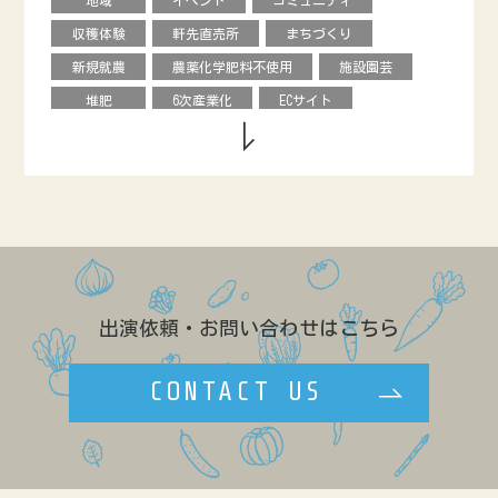
馬
烏骨鶏
オリーブ
収穫体験
軒先直売所
まちづくり
キュウリ
エディブルフラワー
花き
新規就農
農薬化学肥料不使用
施設園芸
クリ
オータムポエム
ニンジン
堆肥
6次産業化
ECサイト
ソラマメ
水菜
ルッコラ
農協直売所
デザイン
援農ボランティア
のらぼう菜
ネギ
ビーツ
グローバル
飲食店
学校給食
カリフローレ
スティックセニョール
市民農園
ベンチャー
料理教室
ヒョウタン
ルバーブ
キクイモ
情報発信
食育
直販
バナナ
アローカナ
造園
レストラン
農福連携
GAP
養豚
リンゴ
キャリア
ネパール
露地
出演依頼・お問い合わせはこちら
効率化
農政
ブランディング
ゲストハウス
学生
八百屋
CONTACT US
複合経営
民設直売所
少量多品目
カフェ
マルシェ
伝統野菜
田んぼ体験
農地問題