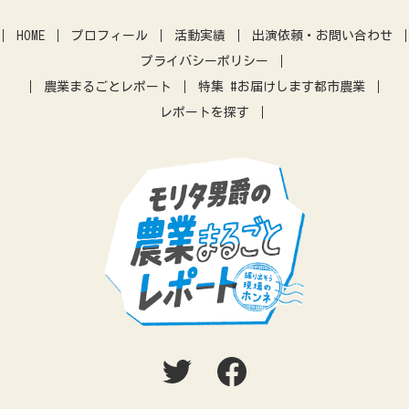
クラウドファウンディング
暮らし
アーバンファーミング
古民家
体験農園
HOME
プロフィール
活動実績
出演依頼・お問い合わせ
IT
アプリ
農業振興
プライバシーポリシー
差別化
営農指導
農機
農業まるごとレポート
特集 #お届けします都市農業
レポートを探す