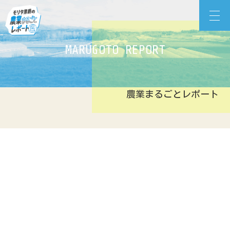
Skip
モリタ男爵の農業まるごとレポート
to
content
MARUGOTO REPORT
農業まるごとレポート