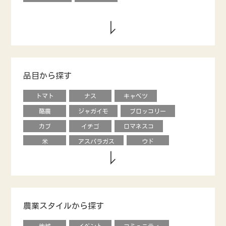
品目から探す
トマト
ナス
キャベツ
酪農
ジャガイモ
ブロッコリー
カブ
イチゴ
ロマネスコ
米
アスパラガス
ウド
キウイフルーツ
養鶏
タマネギ
ダイコン
動物
エダマメ
オクラ
ナシ
ブドウ
レタス
ピーマン
モロヘイヤ
農業スタイルから探す
甘長唐辛子
カキ
内藤とうがらし
地域
イベント
コミュニティ